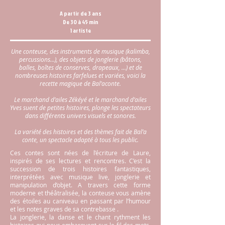
A partir de 3 ans
De 30 à 45 min
1 artiste
Une conteuse, des instruments de musique (kalimba,
percussions…), des objets de jonglerie (bâtons,
balles, boîtes de conserves, drapeaux, …) et de
nombreuses histoires farfelues et variées, voici la
recette magique de Bal’aconte.
Le marchand d’ailes Zékéyé et le marchand d’ailes
Yves suent de petites histoires, plonge les spectateurs
dans différents univers visuels et sonores.
La variété des histoires et des thèmes fait de Bal’a
conte, un spectacle adapté à tous les public.
Ces contes sont nées de l’écriture de Laure,
inspirés de ses lectures et rencontres. C’est la
succession de trois histoires fantastiques,
interprétées avec musique live, jonglerie et
manipulation d’objet. A travers cette forme
moderne et théâtralisée, la conteuse vous amène
des étoiles au caniveau en passant par l’humour
et les notes graves de sa contrebasse .
La jonglerie, la danse et le chant rythment les