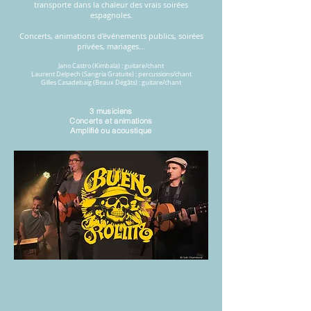
transporte dans la chaleur des vrais soirées
espagnoles.
Concerts, animations d'événements publics, soirées
privées, mariages...
Jano Castro (Kimbala)
: guitare/chant
Laurent Delpech (Sangria Gratuite) : percussions/chant
Gilles Casadebaig (Beaux Dégâts) : guitare/chant
3 musiciens
Concerts et animations
Amplifié ou acoustique