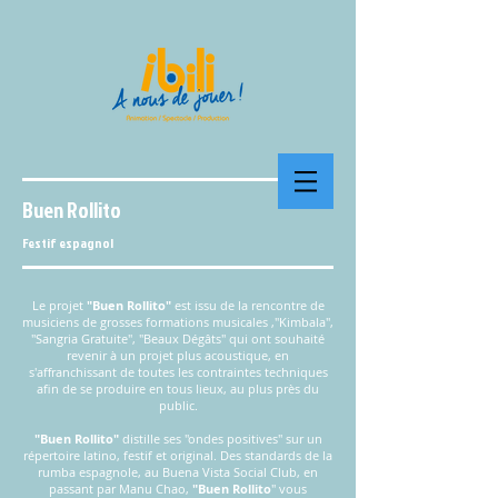
Buen Rollito
Festif espagnol
Le projet
"Buen Rollito"
est issu de la rencontre de
musiciens de grosses formations musicales ,"Kimbala",
"Sangria Gratuite", "Beaux Dégâts" qui ont souhaité
revenir à un projet plus acoustique, en
s'affranchissant de toutes les contraintes techniques
afin de se produire en tous lieux, au plus près du
public.
"Buen Rollito"
distille ses "ondes positives" sur un
répertoire latino, festif et original. Des standards de la
rumba espagnole, au Buena Vista Social Club, en
passant par Manu Chao,
"Buen Rollito
" vous