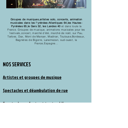
Groupes de musiques,artistes solo, concerts, animation
musicales dans les
P
yrénées-Atlantiques 64,les Hautes-
Pyrénées 65,le Gers 32, les Landes 40
et dans toute la
France. Groupes de musique, animations musicales pour les
festivals,concert, marché d'été, marché de noël, sur Pau,
Tarbes, Dax, Mont de Marsan, Madiran, Toulouse,Bordeaux,
Bagnéres de Bigorre, Lanemezan, sud-ouest, la
France,Espagne...
NOS SERVICES
Artistes et groupes de musique
Spectacles et déambulation de rue
Spectacles enfants et tout public
Animations enfants, chateaux gonflables....
NOUS CONTACTER