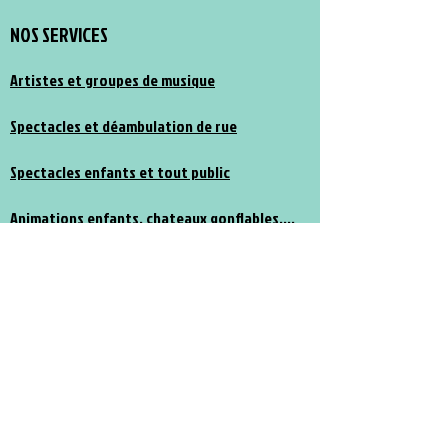
NOS SERVICES
Artistes et groupes de musique
Spectacles et déambulation de rue
Spectacles enfants et tout public
Animations enfants, chateaux gonflables....
NOUS CONTACTER
17 rue Cami Bielh 64530
Barzun
06.21.52.28.41