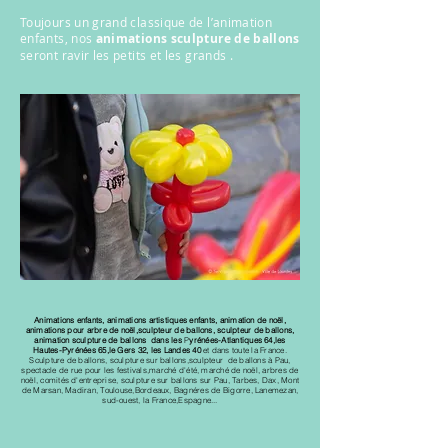
Toujours un grand classique de l’animation
enfants, nos
animations sculpture de ballons
seront ravir les petits et les grands .
Animations enfants, animations artistiques enfants, animation de noël,
animations pour arbre de noël,sculpteur de ballons, sculpteur de ballons,
animation sculpture de ballons dans les
P
yrénées-Atlantiques 64,les
Hautes-Pyrénées 65,le Gers 32, les Landes 40
et dans toute la France.
Sculpture de ballons, sculpture sur ballons,sculpteur de ballons à Pau,
spectacle de rue pour les festivals,marché d'été, marché de noël, arbres de
noël, comités d'entreprise, sculpture sur ballons sur Pau, Tarbes, Dax, Mont
de Marsan, Madiran, Toulouse,Bordeaux, Bagnéres de Bigorre, Lanemezan,
sud-ouest, la France,Espagne...