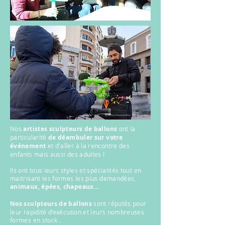
Nos
artistes sculpteurs de ballons
ont la
particularité
de déambuler sur votre
événement
et d'aller à la rencontre des
enfants mais aussi des adultes !
Ils ont tous leurs styles et spécialités tout en
maitrisant les formes les plus demandées,
animaux, épées, chapeaux...
Nos sculpteurs de ballons
sont réputés pour
leur rapidité d’exécution et leurs nombreuses
formes en stock .