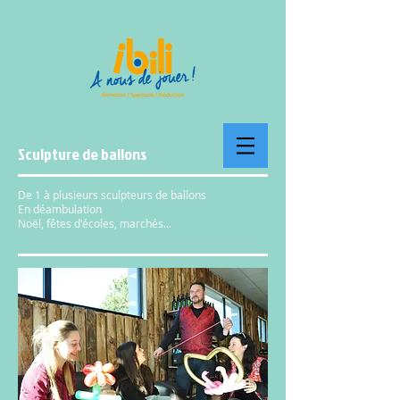
Sculpture de ballons
De 1 à plusieurs sculpteurs de ballons
En déambulation
Noël, fêtes d'écoles, marchés...